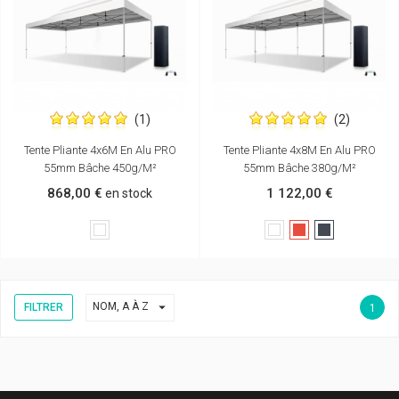
(1)
(2)
Tente Pliante 4x6M En Alu PRO
Tente Pliante 4x8M En Alu PRO
55mm Bâche 450g/m²
55mm Bâche 380g/m²
868,00 €
1 122,00 €
en stock
Blanc
Blanc
Rouge
Noir

NOM, A À Z
FILTRER
1