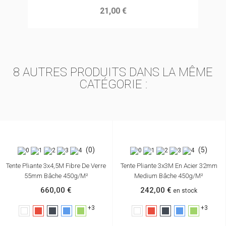
21,00 €
8 AUTRES PRODUITS DANS LA MÊME
CATÉGORIE :
(0)
(5)
Tente Pliante 3x4,5M Fibre De Verre
Tente Pliante 3x3M En Acier 32mm
55mm Bâche 450g/m²
Medium Bâche 450g/m²
660,00 €
242,00 €
en stock
+3
+3
Blanc
Rouge
Noir
Bleu
Vert
Blanc
Rouge
Noir
Bleu
Vert