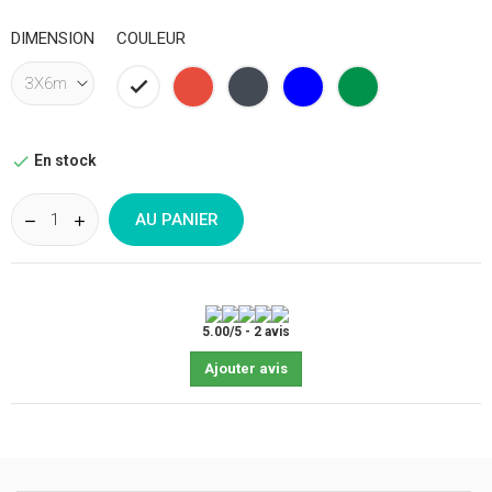
DIMENSION
COULEUR
Blanc
Rouge
Noir
Bleu
Vert
foncé
sapin
En stock

AU PANIER
5.00
/
5
-
2
avis
Ajouter avis