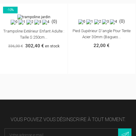
-10%
(0)
(0)
Pied Supérieur D'angle Pour Tente
Trampoline Extérieur Enfant Adulte :
Acier 30mm (bagues...
Taille S 250cm...
22,00 €
302,40 €
336,00 €
en stock
VOUS POUVEZ VOUS DÉSINSCRIRE À TOUT MOMENT.