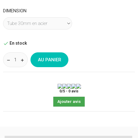
DIMENSION
En stock

AU PANIER
0
/
5
-
0
avis
Ajouter avis