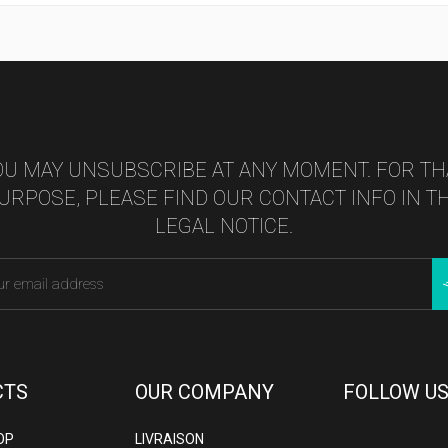
OU MAY UNSUBSCRIBE AT ANY MOMENT. FOR TH
URPOSE, PLEASE FIND OUR CONTACT INFO IN T
LEGAL NOTICE.
CTS
OUR COMPANY
FOLLOW US
OP
LIVRAISON